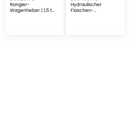
Rangier-
Hydraulischer
Wagenheber | 1,5 t |
Flaschen-
hydraulisch |
Wagenheber |
Aluminium-Stahl-
extra flach | 10 t |
Konstruktion |
Stempelwagenheb
Hydraulik mit
er / Kompakt-
Doppelhubkolben
Wagenheber