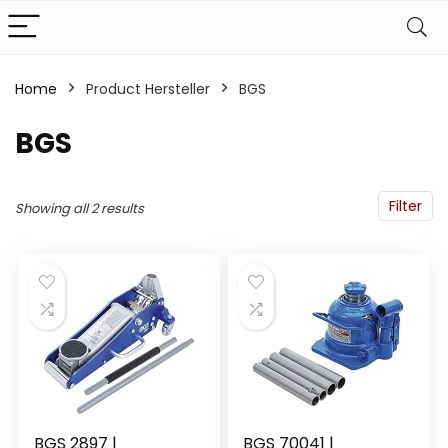
Home
Product Hersteller
‎BGS
‎BGS
Filter
Showing all 2 results
BGS 2897 |
BGS 70041 |