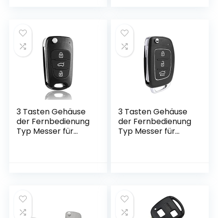
Adam – Auto
C5 C6 C8 DS3 DS4
Schlüsselgehäuse
– Auto
Pilot Autoschlüssel
Schlüsselgehäuse
Pilot Autoschlüssel
3 Tasten Gehäuse
3 Tasten Gehäuse
der Fernbedienung
der Fernbedienung
Typ Messer für
Typ Messer für
Hyundai i10 i20 i30
Hyundai i20 i30 ix20
ix20 ix35 und Kia
ix35 Tucson Santa
Ceed Soul
Fe – Auto
Sportage Venga –
Schlüsselgehäuse
Auto
Pilot Autoschlüssel
Schlüsselgehäuse
Pilot Autoschlüssel