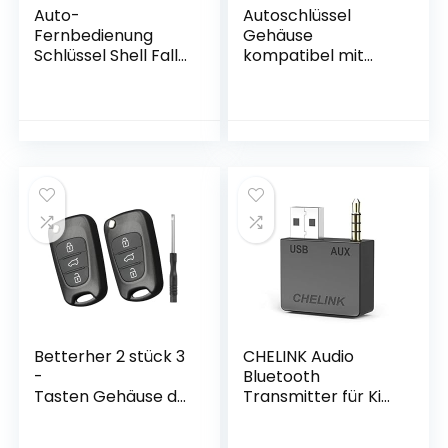
Auto-
Autoschlüssel
Fernbedienung
Gehäuse
Schlüssel Shell Fall
kompatibel mit
für Mercedes Benz
Volkswagen Golf
BGA A B C E-Klasse
Beetle Jetta Polo
W203 W204 W205
Scirocco Sharan
W210 W211 W212
Tiguan Touran
W221 Nach 2000
Transporter – Auto
Jahr Fall (3 Tasten)
Schlüsselgehäuse
Pilot Autoschlüssel
3 Tasten
Betterher 2 stück 3
CHELINK Audio
-
Bluetooth
Tasten Gehäuse de
Transmitter für Kia
r Fernbedienung mi
Hyundai, Tragbarer
t Messer Auto Schlü
kabelloser Audio-