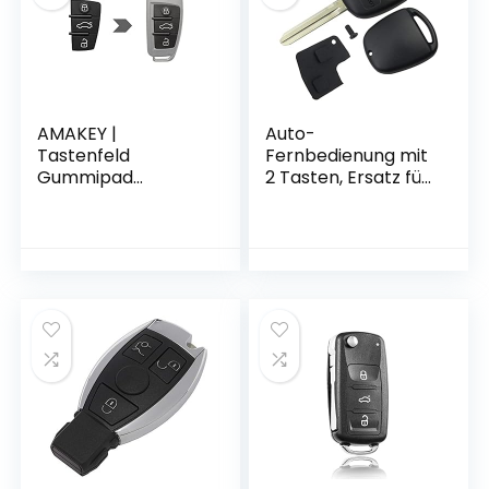
AMAKEY |
Auto-
Tastenfeld
Fernbedienung mit
Gummipad
2 Tasten, Ersatz für
Ersatztastenfeld
To-yo-ta Avensis
für Audi
Corolla Camry
Autoschlüssel
Echo Yaris Prado
Klappschlüssel
RAV4 Tarago mit
Fernbedienung | 3
Gummipolster (1
Tasten
Stück)