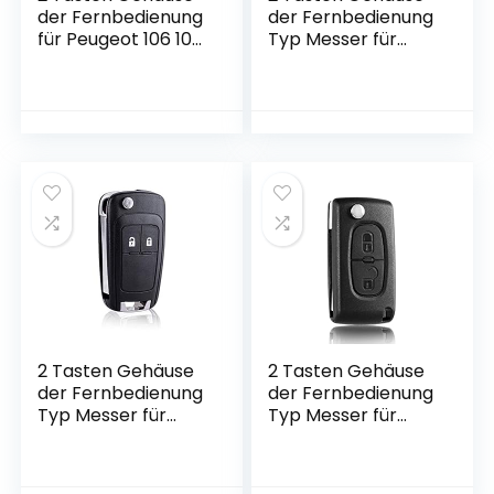
der Fernbedienung
der Fernbedienung
für Peugeot 106 107
Typ Messer für
206 207 306 307
OPEL Corsa Astra
406 407- Auto
Vectra Zafira
Schlüsselgehäuse
Antara Tigra B –
Pilot Autoschlüssel
Auto
Schlüsselgehäuse
Pilot Autoschlüssel
2 Tasten Gehäuse
2 Tasten Gehäuse
der Fernbedienung
der Fernbedienung
Typ Messer für
Typ Messer für
OPEL Insignia Astra
Peugeot 207 308
Meriva Zafira
407 607 807 und
Movano Mokka
Citroen C2 C3 C4