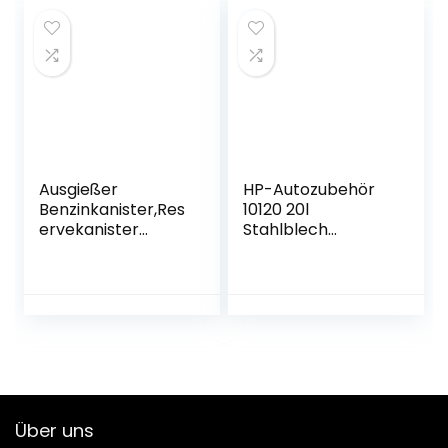
Kraftstoffkanister,
Siphonpumpe & 3
Metall Ausgießer
m Schlauch, für
für Benzinkanister
Tankwagen Schiffe
Outdoor-Industrie
Bauindustrie
Ausgießer
HP-Autozubehör
Benzinkanister,Res
10120 20l
ervekanister
Stahlblech
Ausgießer,Ausgieß
Kraftstoff Kanister
er für Metall
Grün
Benzinkanister
Kraftstoffkanister,
Kraftstoffkanister
Auslaufrohr,Ausgie
ßer flexibel für
5/10/20L
Metallkanister
Über uns