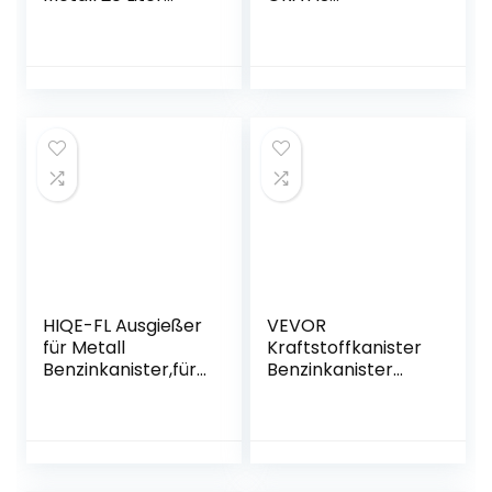
Olivgrün
STURMFEUERZEUG,
UN-Zulassung,
Kraftstoffkanister,
Reservekanister
für Benzin & Diesel,
Benzin-Kanister
Dieselkanister
Diesel-Kanister
Notfallkanister
Kanister
HIQE-FL Ausgießer
VEVOR
für Metall
Kraftstoffkanister
Benzinkanister,für
Benzinkanister
Kraftstoffkanister
Kraftstofftank
mit Gummimund
Benzinbehälter
Passend,Ausgießer
Kunststoffkanister
für Metall
Kraftstoffbehälter
Benzinkanister
53 L mit