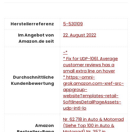
Herstellerreferenz
5-530109
Im Angebot von
22. August 2022
Amazon.de seit
-*
* Fix for UDP-1061. Average
customer reviews has a
small extra line on hover
Durchschnittliche
* https:–omni-
Kundenbewertung
grok.amazon.com-xref-src-
appgroup-
websiteTemplates-retail-
SoftlinesDetailPageAssets-
udp-intl-lo
Nr. 62,718 in Auto & Motorrad
Amazon
(Siehe Top 100 in Auto &
Bestseller-Rang
Motorrad) Nr. 357 in