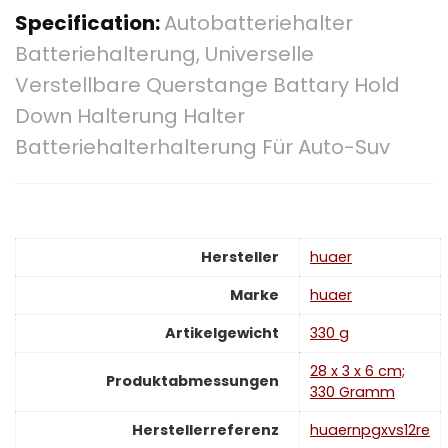
Specification:
Autobatteriehalter
Batteriehalterung, Universelle
Verstellbare Querstange Battary Hold
Down Halterung Halter
Batteriehalterhalterung Für Auto-Suv
Hersteller
‎huaer
Marke
‎huaer
Artikelgewicht
‎330 g
‎28 x 3 x 6 cm;
Produktabmessungen
330 Gramm
Herstellerreferenz
‎huaernpgxvs12re