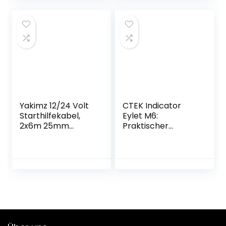
Yakimz 12/24 Volt
CTEK Indicator
Starthilfekabel,
Eylet M6:
2x6m 25mm
Praktischer
1200AMP
Ringösen-
Starthilfekabel für
Anschluss mit live
Autobatterie, mit
Anzeige des
Überspannungssc
Batterieladezustan
hutz, für Benzin-
ds & Comfort
und Dieselmotoren
Connect Direct
Connect Adapter,
Ideal Für Schwer
Erreichbare