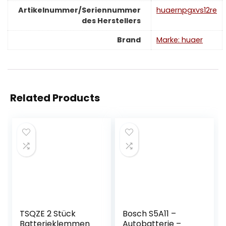
Artikelnummer/Seriennummer
‎huaernpgxvs12re
des Herstellers
Brand
Marke: huaer
Related Products
TSQZE 2 Stück
Bosch S5A11 –
Batterieklemmen
Autobatterie –