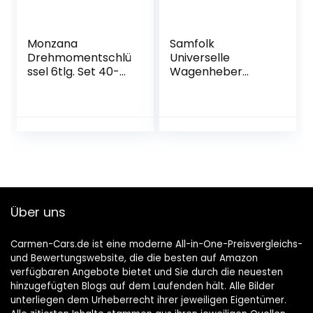
Monzana
Samfolk
Drehmomentschlü
Universelle
ssel 6tlg. Set 40-
Wagenheber
210Nm 1/2 ‘ CV inkl.
Gummiauflage 5T
3 Stecknüsse und
65mm x 33 mm
Verlängerung inkl.
mit Nut und
Koffer +/- 4%
Waffeloberfläche
Toleranz
für Wagenheber
und Hebebühnen
Rangierwagenheb
er
Über uns
Carmen-Cars.de ist eine moderne All-in-One-Preisvergleichs-
und Bewertungswebsite, die die besten auf Amazon
verfügbaren Angebote bietet und Sie durch die neuesten
hinzugefügten Blogs auf dem Laufenden hält. Alle Bilder
unterliegen dem Urheberrecht ihrer jeweiligen Eigentümer.