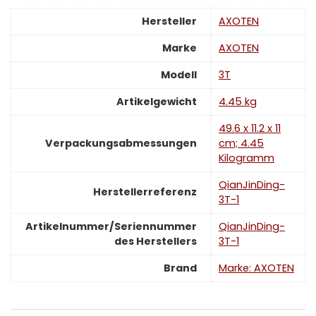
Hersteller
‎AXOTEN
Marke
‎AXOTEN
Modell
‎3T
Artikelgewicht
‎4.45 kg
‎49.6 x 11.2 x 11
Verpackungsabmessungen
cm; 4.45
Kilogramm
‎QianJinDing-
Herstellerreferenz
3T-1
Artikelnummer/Seriennummer
‎QianJinDing-
des Herstellers
3T-1
Brand
Marke: AXOTEN