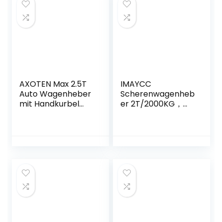
Handkurbel
Rangierwagenheb
er Heber für
Auto/SUV/MPV
AXOTEN Max 2.5T
IMAYCC
Auto Wagenheber
Scherenwagenheb
mit Handkurbel
er 2T/2000KG，
Rangierwagenheb
Inklusive
er Heber
Wagenheber und
Scherenwagenheb
Sechskantschlüsse
er Für
l，Geeignet für
PKW/SUV/MPV
Kleinwagen
max 2.5T