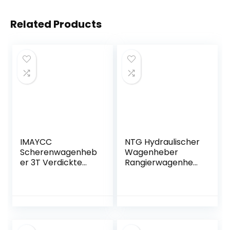
Related Products
IMAYCC
NTG Hydraulischer
Scherenwagenheb
Wagenheber
er 3T Verdickte
Rangierwagenheb
Auto Wagenheber
er 3to 3000kg 75-
mit Ratsche
505mm KFZ PKW
360°Aktivitätskopf
Werkstatt
Ratschenschlüssel
Doppelpumpsyste
Doppelt
m extra Flach
Schwenkbare