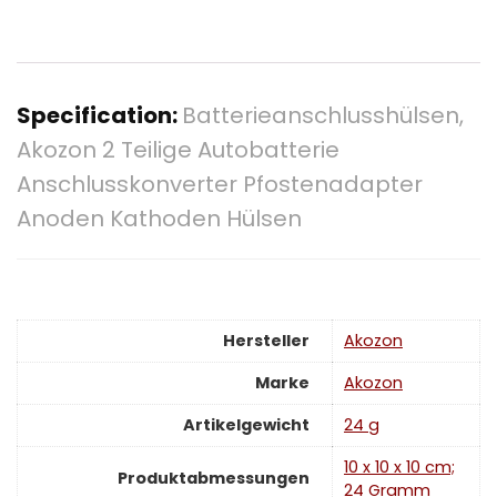
Specification:
Batterieanschlusshülsen,
Akozon 2 Teilige Autobatterie
Anschlusskonverter Pfostenadapter
Anoden Kathoden Hülsen
Hersteller
‎Akozon
Marke
‎Akozon
Artikelgewicht
‎24 g
‎10 x 10 x 10 cm;
Produktabmessungen
24 Gramm