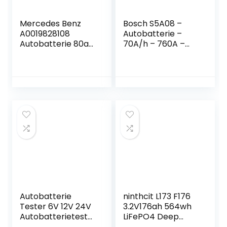
Mercedes Benz
Bosch S5A08 –
A0019828108
Autobatterie –
Autobatterie 80aH
70A/h – 760A –
12V 800A AGM
AGM-Technologie
auslaufsicher
– angepasst für
Fahrzeuge mit
Start/Stopp-
System
Autobatterie
ninthcit L173 F176
Tester 6V 12V 24V
3.2V176ah 564wh
Autobatterieteste
LiFePO4 Deep
r 100-2000 CCA
Cycle