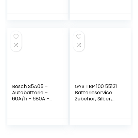
Spannungstester
Batteriezellen
2Ah-220Ah
6000 Zyklen mit
Digitaler
Eisenphosphat,
Analysator,OBDM
Klasse A Ersatz-
ONSTER
Automobil-
Innenwiderstandst
Lithium-Motorrad-
ester Kfz-
Batterien mit QR-
Lichtmaschine für
Code, perfekt für
Autos/LKW/Motorr
Boot (4PCS)
äder/Boote
Bosch S5A05 –
GYS TBP 100 55131
Autobatterie –
Batterieservice
60A/h – 680A –
Zubehör, Silber,
AGM-Technologie
37.2 x 17.2 x 10.3cm
– angepasst für
Fahrzeuge mit
Start/Stopp-
System