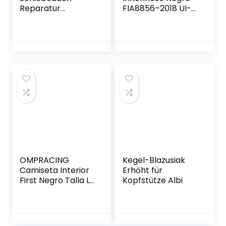
Reparatur
FIA8856–2018 UI-
Verdeck
600 AJUSTADO
Abdeckung
XS/S
Faltdach E46
Astra G Cabrio
OMPRACING
Kegel-Blazusiak
Camiseta Interior
Erhöht für
First Negro Talla L
Kopfstütze Albi
My2022-Fia 8856-
2018 Ropa
Interieur, Schwarz,
L