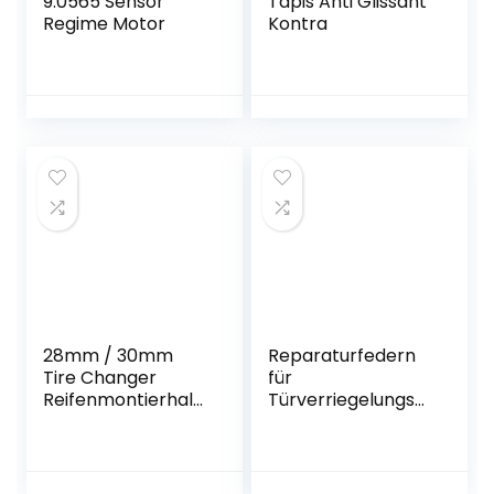
9.0565 Sensor
Tapis Anti Glissant
Regime Motor
Kontra
28mm / 30mm
Reparaturfedern
Tire Changer
für
Reifenmontierhalt
Türverriegelungsa
er Edelstahl
ktuatoren, 5-tlg.
Reifenwechselhalt
Reparaturfedern
erung Demount
für
Head Tool Schnell
Türverriegelungsv