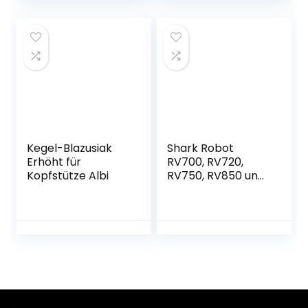
und einfach für das
erriegelung für 1
Auto (28MM)
MK1
Kegel-Blazusiak
Shark Robot
Erhöht für
RV700, RV720,
Kopfstütze Albi
RV750, RV850 und
RV860 Series
Pinselrolle Hai,
schwarz