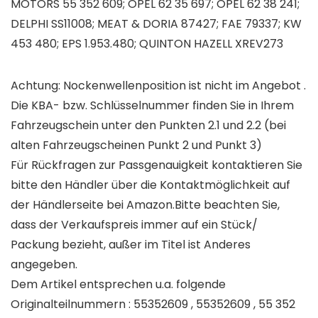
MOTORS 55 352 609; OPEL 62 35 697; OPEL 62 38 241;
DELPHI SS11008; MEAT & DORIA 87427; FAE 79337; KW
453 480; EPS 1.953.480; QUINTON HAZELL XREV273
Achtung: Nockenwellenposition ist nicht im Angebot .
Die KBA- bzw. Schlüsselnummer finden Sie in Ihrem
Fahrzeugschein unter den Punkten 2.1 und 2.2 (bei
alten Fahrzeugscheinen Punkt 2 und Punkt 3)
Für Rückfragen zur Passgenauigkeit kontaktieren Sie
bitte den Händler über die Kontaktmöglichkeit auf
der Händlerseite bei Amazon.Bitte beachten Sie,
dass der Verkaufspreis immer auf ein Stück/
Packung bezieht, außer im Titel ist Anderes
angegeben.
Dem Artikel entsprechen u.a. folgende
Originalteilnummern : 55352609 , 55352609 , 55 352