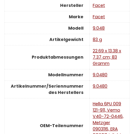
Hersteller
‎Facet
Marke
‎Facet
Modell
‎9.048
Artikelgewicht
‎83 g
‎22.69 x 13.38 x
Produktabmessungen
7.37 cm; 83
Gramm
Modellnummer
‎9.0480
Artikelnummer/Seriennummer
‎9.0480
des Herstellers
‎Hella 6PU 009
121-911, Vemo
V40-72-0446,
Metzger
OEM-Teilenummer
0903116, ERA