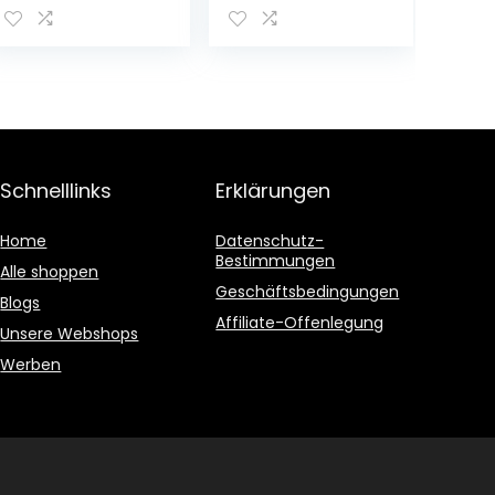
live Anzeige des
n Akku Terminal
Batterieladezus
Batteriepolsiche
tands &
rung Blockhalter
Comfort
Batterieklemme
Connect Direct
Zubehör
Connect
Kompatibel mit
Adapter, Ideal
BoraGolf 4
Für Schwer
1998-2005
Schnelllinks
Erklärungen
Erreichbare
Batterien, 40cm
Kabellänge
Home
Datenschutz-
Bestimmungen
Alle shoppen
Geschäftsbedingungen
Blogs
Affiliate-Offenlegung
Unsere Webshops
Werben