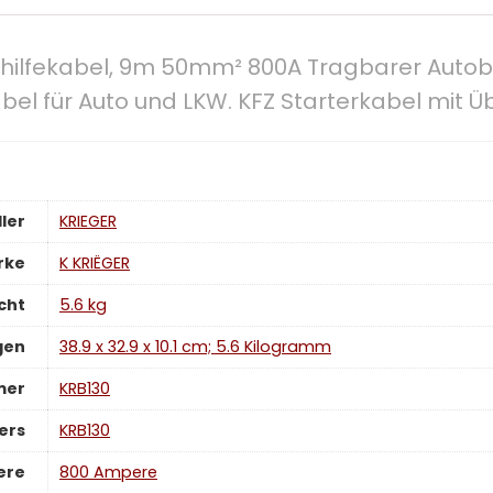
rthilfekabel, 9m 50mm² 800A Tragbarer Auto
bel für Auto und LKW. KFZ Starterkabel mit
ler
‎KRIEGER
rke
‎K KRIËGER
cht
‎5.6 kg
gen
‎38.9 x 32.9 x 10.1 cm; 5.6 Kilogramm
mer
‎KRB130
ers
‎KRB130
ere
‎800 Ampere