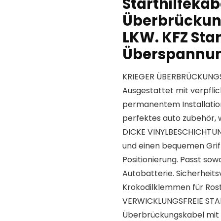
Starthilfekab
Überbrückung
LKW. KFZ Sta
Überspannun
KRIEGER ÜBERBRÜCKUNGSKA
Ausgestattet mit verpfl
permanentem Installation
perfektes auto zubehör,
DICKE VINYLBESCHICHTUNG
und einen bequemen Griff 
Positionierung. Passt sow
Autobatterie. Sicherheit
Krokodilklemmen für Rost
VERWICKLUNGSFREIE STAR
Überbrückungskabel mit e