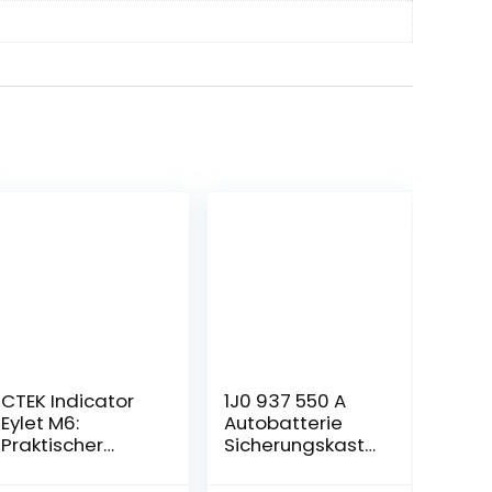
CTEK Indicator
1J0 937 550 A
Eylet M6:
Autobatterie
Praktischer
Sicherungskaste
Ringösen-
n,MoreChioce
Anschluss mit
Sicherungskaste