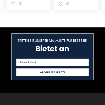
10.3cm
CCA
Spannungsteste
r 2Ah-220Ah
Digitaler
Analysator,OBD
MONSTER
Innenwiderstan
dstester Kfz-
TRETEN SIE UNSERER MAIL-LISTE FÜR BESTE BEI
Lichtmaschine
Bietet an
für
Autos/LKW/Moto
rräder/Boote