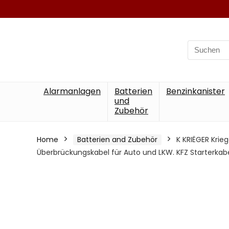
Search
for:
Alarmanlagen
Batterien
Benzinkanister
und
Zubehör
Home
Batterien and Zubehör
K KRIËGER Krie
Überbrückungskabel für Auto und LKW. KFZ Starterka