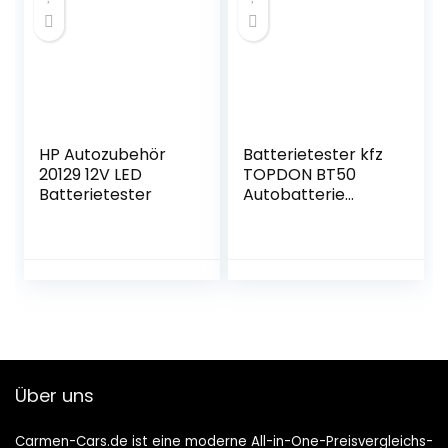
Kompatibel mit
BoraGolf 4 1998-
2005
HP Autozubehör
Batterietester kfz
20129 12V LED
TOPDON BT50
Batterietester
Autobatterie
Tester 12v mit
Batteriestatusprüf
ung Anlasstest
Ladetest für100-
2000 CCA KFZ
Motorrad Yacht
Über uns
Carmen-Cars.de ist eine moderne All-in-One-Preisvergleichs-