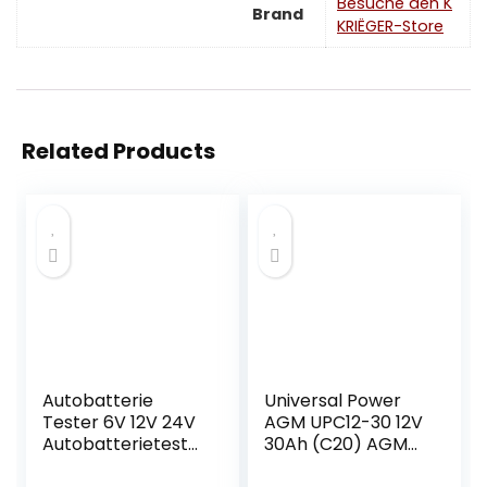
Besuche den K
Brand
KRIËGER-Store
Related Products
Autobatterie
Universal Power
Tester 6V 12V 24V
AGM UPC12-30 12V
Autobatterieteste
30Ah (C20) AGM
r 100-2000 CCA
Batterie zyklenfest