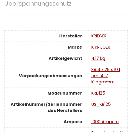
Überspannungsschutz
Hersteller
‎KRIEGER
Marke
‎K KRIËGER
Artikelgewicht
‎4.17 kg
‎38.4 x 29 x 10.1
Verpackungsabmessungen
cm; 4.17
Kilogramm
Modellnummer
‎KRB125
Artikelnummer/Seriennummer
‎US_KR125
des Herstellers
Ampere
‎1000 Ampere