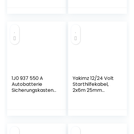
Spannungstester
wartungsfrei
2Ah-220Ah
Digitaler
Analysator,OBDM
ONSTER
Innenwiderstandst
ester Kfz-
Lichtmaschine für
Autos/LKW/Motorr
äder/Boote
1J0 937 550 A
Yakimz 12/24 Volt
Autobatterie
Starthilfekabel,
Sicherungskasten,
2x6m 25mm
MoreChioce
1200AMP
Sicherungskasten
Starthilfekabel für
Akku Terminal
Autobatterie, mit
Batteriepolsicheru
Überspannungssc
ng Blockhalter
hutz, für Benzin-
Batterieklemme
und Dieselmotoren
Zubehör