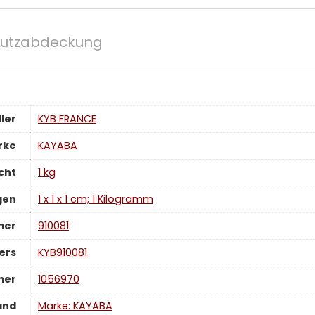
chutzabdeckung
ler
‎KYB FRANCE
rke
‎KAYABA
cht
‎1 kg
gen
‎1 x 1 x 1 cm; 1 Kilogramm
mer
‎910081
ers
‎KYB910081
mer
‎1056970
and
Marke: KAYABA