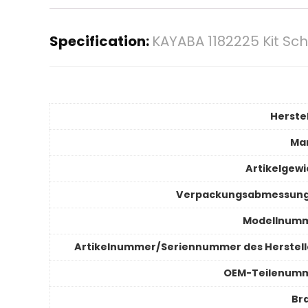
Specification:
KAYABA 1182225 Kit S
Herstel
Ma
Artikelgewi
Verpackungsabmessun
Modellnum
Artikelnummer/Seriennummer des Herstell
OEM-Teilenum
Br