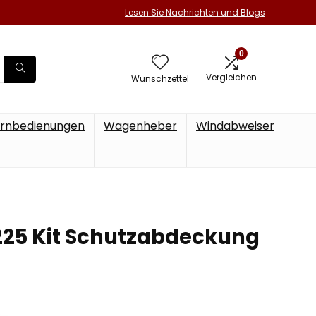
Lesen Sie Nachrichten und Blogs
0
Vergleichen
Wunschzettel
rnbedienungen
Wagenheber
Windabweiser
225 Kit Schutzabdeckung