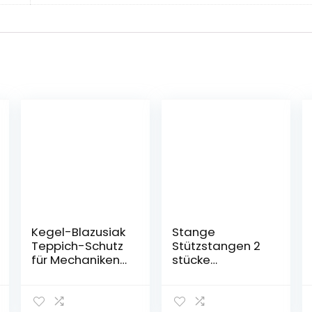
Kegel-Blazusiak
Stange
Teppich-Schutz
Stützstangen 2
für Mechaniken
stücke
Protectus
Heckklappe
Gasstrecke
1S71A406A10AB