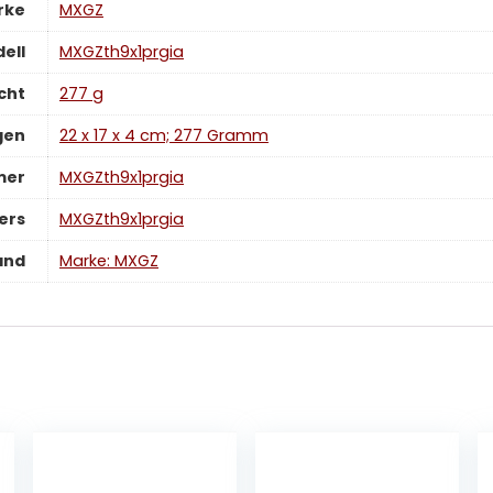
rke
‎MXGZ
ell
‎MXGZth9x1prgia
cht
‎277 g
gen
‎22 x 17 x 4 cm; 277 Gramm
mer
‎MXGZth9x1prgia
ers
‎MXGZth9x1prgia
and
Marke: MXGZ