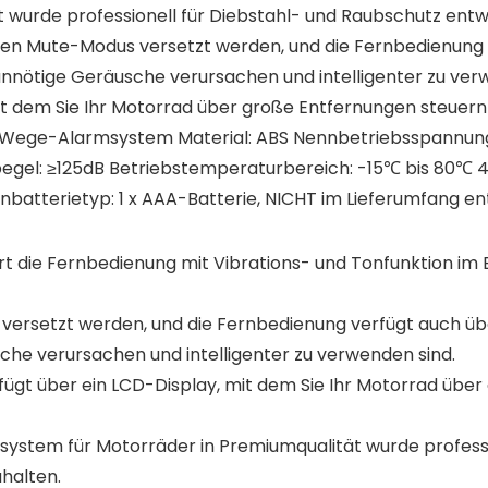
wurde professionell für Diebstahl- und Raubschutz entwi
 den Mute-Modus versetzt werden, und die Fernbedienun
nnötige Geräusche verursachen und intelligenter zu verw
it dem Sie Ihr Motorrad über große Entfernungen steuer
-2-Wege-Alarmsystem Material: ABS Nennbetriebsspannun
pegel: ≥125dB Betriebstemperaturbereich: -15℃ bis 80℃ 
atterietyp: 1 x AAA-Batterie, NICHT im Lieferumfang en
ert die Fernbedienung mit Vibrations- und Tonfunktion i
versetzt werden, und die Fernbedienung verfügt auch ü
che verursachen und intelligenter zu verwenden sind.
fügt über ein LCD-Display, mit dem Sie Ihr Motorrad üb
stem für Motorräder in Premiumqualität wurde professio
uhalten.