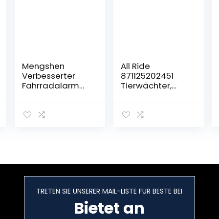
Mengshen
All Ride
Verbesserter
871125202451
Fahrradalarm
Tierwächter,
Mit
15cm x 6cm x
Fernbedienung,
16cm
113 db
Wasserdichter
Einbruchalarm
Mit Lautstärke
Und
Empfindlichkeits
einstellung Für
Fahrrad,
TRETEN SIE UNSERER MAIL-LISTE FÜR BESTE BEI
Motorrad, Roller,
Auto, Anhänger
Bietet an