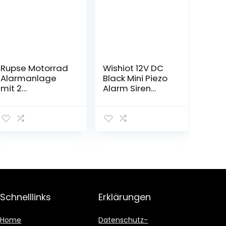
Rupse Motorrad
Wishiot 12V DC
Alarmanlage
Black Mini Piezo
mit 2
Alarm Siren
Fernbedienung,
110dB Insurance
120 db
Safes Anti-Theft
Vibrationsalarm
Alarm High-
Hohe
Decibel Buzzer
empfindlichkeit
for Car（Pack of
für Elektroautos,
5）
Motorräder,
Autos, Drinnen
und draußen
Schnelllinks
Erklärungen
Home
Datenschutz-