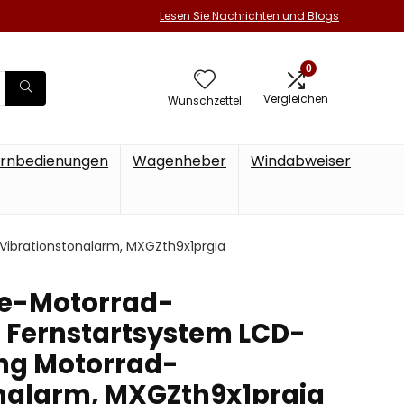
Lesen Sie Nachrichten und Blogs
0
Vergleichen
Wunschzettel
rnbedienungen
Wagenheber
Windabweiser
brationstonalarm, MXGZth9x1prgia
e-Motorrad-
 Fernstartsystem LCD-
ng Motorrad-
nalarm, MXGZth9x1prgia