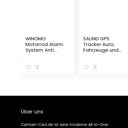
WINOMO
SALIND GPS
Motorrad Alarm
Tracker Auto,
System Anti
Fahrzeuge und
Diebstahl
LKWs OBD2
Sicherheitssyste
Stecker –
m mit doppelter
Peilsender Auto
Fernbedienung
mit Ortung –
12v Universal
Diebstahlschutz
für Fahrzeuge-
Online weltweit
Echtzeit
Tracking mit
App (für IOS und
Über uns
Android)
Carmen-Cars.de ist eine moderne All-in-One-