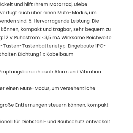
ckelt und hilft Ihrem Motorrad, Diebe
g verfügt auch über einen Mute-Modus, um
enden sind. 5. Hervorragende Leistung: Die
n können, kompakt und tragbar, sehr bequem zu
g: 12 V Ruhestrom: ≤3,5 mA Wirksame Reichweite
4-Tasten-Tastenbatterietyp: Eingebaute 1PC-
thalten Dichtung 1 x Kabelbaum
m Empfangsbereich auch Alarm und Vibration
ber einen Mute-Modus, um versehentliche
er große Entfernungen steuern können, kompakt
nell für Diebstahl- und Raubschutz entwickelt