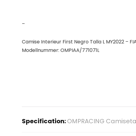
–
Camise Interieur First Negro Talla L MY2022 – F
Modellnummer: OMPIAA/771071L
Specification:
OMPRACING Camiseta Int