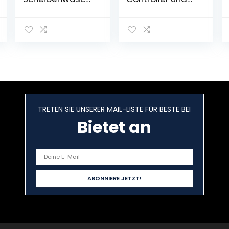
lüssigkeitsbehäl
Gas für
ter
Elektroroller
Fahrradmotor
Motorrad DIY
Teil Umbausatz
DC6V 2W(#4)
TRETEN SIE UNSERER MAIL-LISTE FÜR BESTE BEI
Bietet an