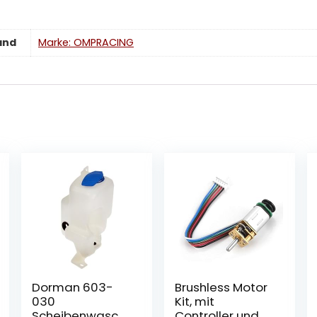
and
Marke: OMPRACING
Dorman 603-
Brushless Motor
030
Kit, mit
Scheibenwaschf
Controller und