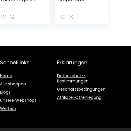
saktuatoren, 5-
Verdeck
tlg.
Abdeckung
Reparaturfeder
Faltdach E46
n für
Astra G Cabrio
Türverriegelung
sverriegelung
für 1 MK1
Schnelllinks
Erklärungen
Home
Datenschutz-
Bestimmungen
Alle shoppen
Geschäftsbedingungen
Blogs
Affiliate-Offenlegung
Unsere Webshops
Werben