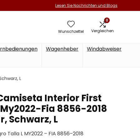
Lesen Sie Nachrichten und Blogs
0
Vergleichen
Wunschzettel
rnbedienungen
Wagenheber
Windabweiser
Schwarz, L
miseta Interior First
L My2022-Fia 8856-2018
r, Schwarz, L
gro Talla L MY2022 – FIA 8856–2018