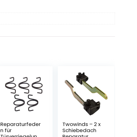
Reparaturfeder
Twowinds – 2 x
n für
Schiebedach
Türverriegelung
Reparatur