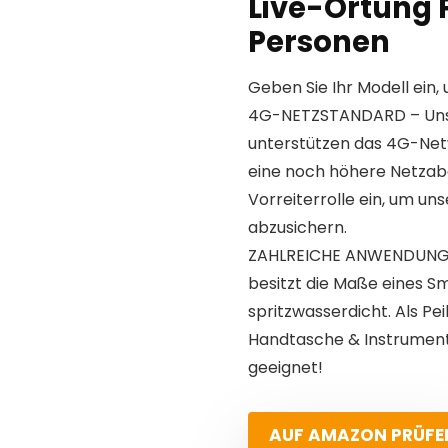
Live-Ortung P
Personen
Geben Sie Ihr Modell ein, 
4G-NETZSTANDARD – Unse
unterstützen das 4G-Net
eine noch höhere Netzab
Vorreiterrolle ein, um u
abzusichern.
ZAHLREICHE ANWENDUNGS
besitzt die Maße eines S
spritzwasserdicht. Als Pei
Handtasche & Instrumente
geeignet!
AUF AMAZON PRÜFE