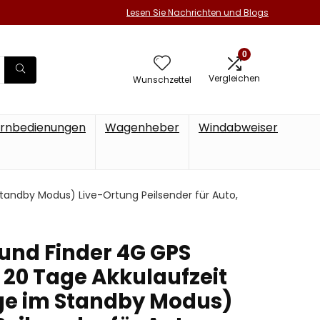
Lesen Sie Nachrichten und Blogs
0
Vergleichen
Wunschzettel
rnbedienungen
Wagenheber
Windabweiser
Standby Modus) Live-Ortung Peilsender für Auto,
ound Finder 4G GPS
 20 Tage Akkulaufzeit
age im Standby Modus)