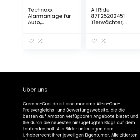
Technaxx
All Ride
Alarmanlage für
871125202451
Auto,
Tierwächter,
Wohnmobil,
15cm x 6cm x
Boot, Haus TX-
16cm
168 –
Autoalarmsyste
m mit 105dB,
externer Sirene,
Panikalarm-
Taste – 7-
tägige
Betriebszeit, PIR-
Über uns
Bewegungsmel
der, 2-USB,
einfache
Carmen-Cars.de ist eine moderne All-in-One-
Installation
Preisvergleichs- und Bewertungswebsite, die die
besten auf Amazon verfügbaren Angebote bietet und
Sie durch die neuesten hinzugefügten Blogs auf dem
Laufenden hält. Alle Bilder unterliegen dem
Urheberrecht ihrer jeweiligen Eigentümer. Alle zitierten