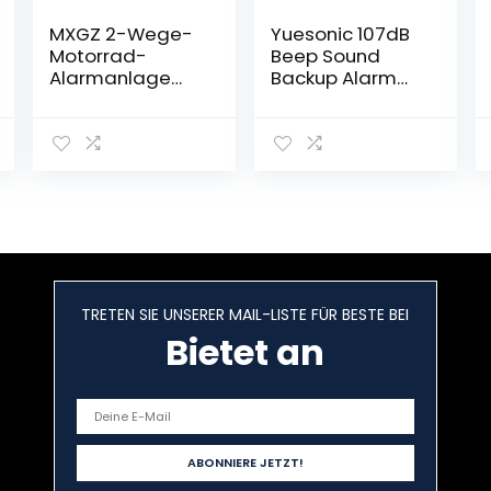
MXGZ 2-Wege-
Yuesonic 107dB
Motorrad-
Beep Sound
Alarmanlage
Backup Alarm
Fernstartsystem
Rückfahrwarner
LCD-
Summer mit
Fernbedienung
Draht Anschluss
Motorrad-
für Fahrzeuge
Vibrationstonal
arm,
MXGZth9x1prgia
TRETEN SIE UNSERER MAIL-LISTE FÜR BESTE BEI
Bietet an