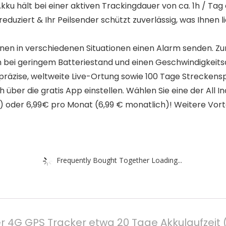
hält bei einer aktiven Trackingdauer von ca. 1h / Tag 
duziert & Ihr Peilsender schützt zuverlässig, was Ihnen lie
n in verschiedenen Situationen einen Alarm senden. Zum
m bei geringem Batteriestand und einen Geschwindigkeits
präzise, weltweite Live-Ortung sowie 100 Tage Strecken
h über die gratis App einstellen. Wählen Sie eine der All I
h) oder 6,99€ pro Monat (6,99 € monatlich)! Weitere Vorte
Frequently Bought Together Loading...
er 4G GPS Tracker etwa 20 Tage Akkulaufzeit