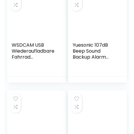
WSDCAM USB
Yuesonic 107dB
Wiederaufladbare
Beep Sound
Fahrrad
Backup Alarm
Alarmanlage 110dB
Rückfahrwarner
Lauter
Summer mit Draht
diebstahlsicherung
Anschluss für
Fahrrad Motorrad
Fahrzeuge
Alarmanlage
Wasserdicht
Fahrrad Alarm
Scooter
Alarmanlage
Fahrradalarmanla
gen mit
Fernbedienung 2