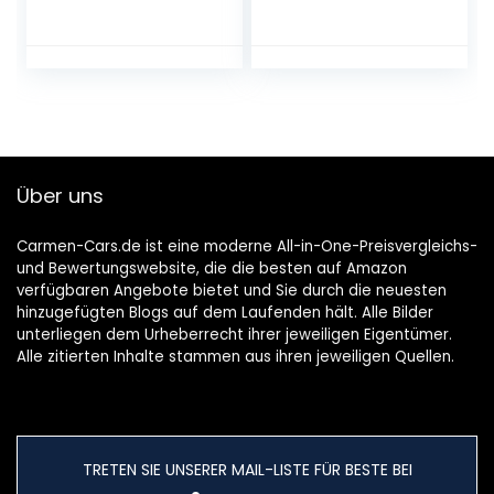
Wasserdicht
Vibration
Scooter Motorrad
Motorrad Fahrrad
Tracker
Alarm
Diebstahlschutz
Sicherheitssystem
Anti-Diebstahl-
Wasserdicht
Vibration, 110 dB
Fahrrad Anti-
Fahrradalarmanla
Diebstahl Fahrrad
gen
Alarmanlage mit
Über uns
Fernbedienung
Carmen-Cars.de ist eine moderne All-in-One-Preisvergleichs-
und Bewertungswebsite, die die besten auf Amazon
verfügbaren Angebote bietet und Sie durch die neuesten
hinzugefügten Blogs auf dem Laufenden hält. Alle Bilder
unterliegen dem Urheberrecht ihrer jeweiligen Eigentümer.
Alle zitierten Inhalte stammen aus ihren jeweiligen Quellen.
TRETEN SIE UNSERER MAIL-LISTE FÜR BESTE BEI