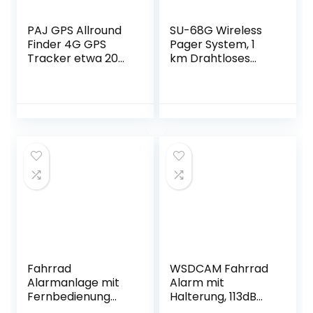
Stück
PAJ GPS Allround
SU-68G Wireless
Finder 4G GPS
Pager System, 1
Tracker etwa 20
km Drahtloses
Tage Akkulaufzeit
Restaurant Calling
(bis zu 40 Tage im
System mit 20
Standby Modus)
Pager, 3
Live-Ortung
Vibrations-/Ton-/
Peilsender für
Lichtanzeigemodi
Auto, Personen
für Restaurant
Cafeteria
Schnellimbiss(20
Pager)
Fahrrad
WSDCAM Fahrrad
Alarmanlage mit
Alarm mit
Fernbedienung
Halterung, 113dB
Drahtlose – USB-C
Einbrecher