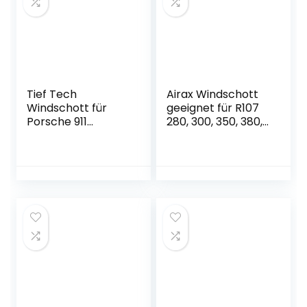
Tief Tech
Airax Windschott
Windschott für
geeignet für R107
Porsche 911
280, 300, 350, 380,
996/997 | 1997-2011
420, 450, 500, 560
| Windabweiser
SL Windabweiser
Windscherm
Windstop Wind
deflector
déflecteur de vent