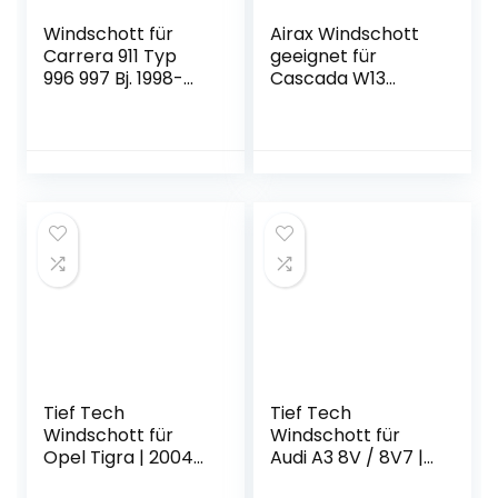
Windschott für
Airax Windschott
Carrera 911 Typ
geeignet für
996 997 Bj. 1998-
Cascada W13
2012 Klappbar
Windabweiser
Federspanner inkl.
Windscherm
Tasche
Windstop Wind
deflector
déflecteur de vent
Tief Tech
Tief Tech
Windschott für
Windschott für
Opel Tigra | 2004-
Audi A3 8V / 8V7 |
2009 |
2013-2019 |