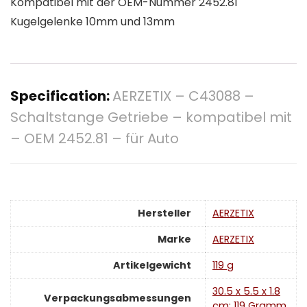
Kompatibel mit der OEM-Nummer 2452.81
Kugelgelenke 10mm und 13mm
Specification:
AERZETIX – C43088 –
Schaltstange Getriebe – kompatibel mit
– OEM 2452.81 – für Auto
Hersteller
‎AERZETIX
Marke
‎AERZETIX
Artikelgewicht
‎119 g
‎30.5 x 5.5 x 1.8
Verpackungsabmessungen
cm; 119 Gramm