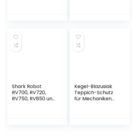
Shark Robot
Kegel-Blazusiak
RV700, RV720,
Teppich-Schutz
RV750, RV850 und
für Mechaniken
RV860 Series
Protectus
Pinselrolle Hai,
schwarz