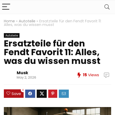
Home
»
Autoteile
»
Ersatzteile für den Fendt Favorit 11:
Alles, was du wissen musst
Autoteile
Ersatzteile für den
Fendt Favorit 11: Alles,
was du wissen musst
Musk
15
Views
May 2, 2026
0
Save