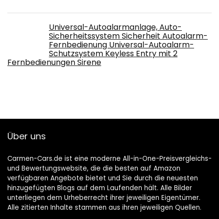
Universal-Autoalarmanlage, Auto-
Sicherheitssystem Sicherheit Autoalarm-
Fernbedienung Universal-Autoalarm-
Schutzsystem Keyless Entry mit 2
Fernbedienungen Sirene
Über uns
Carmen-Cars.de ist eine moderne All-in-One-Preisvergleichs-
und Bewertungswebsite, die die besten auf Amazon
verfügbaren Angebote bietet und Sie durch die neuesten
hinzugefügten Blogs auf dem Laufenden hält. Alle Bilder
unterliegen dem Urheberrecht ihrer jeweiligen Eigentümer.
Alle zitierten Inhalte stammen aus ihren jeweiligen Quellen.